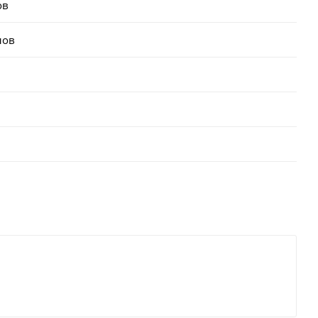
ов
лов