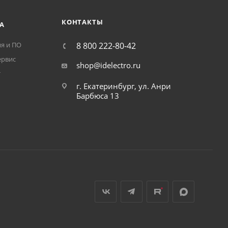
шт
6 888
₽
/шт
| MN Расцепитель
A9XPCM04 | Изолированные
ого напряжения
переходники A9X, уп. 4 шт,
AC, Schneider
Schneider Electric
аличии
Нет в наличии