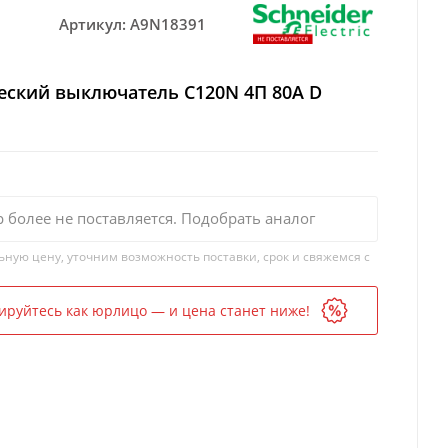
Артикул:
A9N18391
еский выключатель C120N 4П 80A D
р более не поставляется. Подобрать аналог
ьную цену, уточним возможность поставки, срок и свяжемся с
ируйтесь как юрлицо — и цена станет ниже!