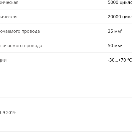
рическая
5000 цикл
ническая
20000 цик
лючаемого провода
35 мм²
ключаемого провода
50 мм²
ции
-30...+70 °С
ti9 2019