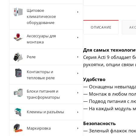
Щитовое
климатическое
оборудование
ОПИСАНИЕ
АК
Аксессуары для
монтажа
Для самых технолог
Реле
Серия Acti 9 обладает
рукоятки, опции связи 
Контакторы и
тепловые реле
Удобство
— Оснащены невыпад
Блоки питания и
— Монтаж в любом по
трансформаторы
— Подвод питания с л
— На каждый модуль м
Клеммы и разъёмы
Безопасность
Маркировка
— Зеленый флажок пока