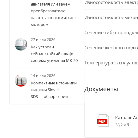
Износостойкость элект
двигателя или зачем
преобразователю
Износостойкость меха
частоты «знакомится» с
мотором
Сечение гибкого подк
27 июля 2026
Как устроен
Сечение жёсткого под
сейсмостойкий шкаф:
система усиления МК-20
Температура эксплуата
14 июля 2026
Компактные источники
Документы
питания Sinvel
SDS — обзор серии
Каталог Ac
38,2 мб