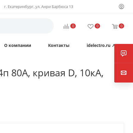
г. Екатеринбург, ул. Анри Барбюса 13
0
0
0
О компании
Контакты
idelectro.ru ↗
 80А, кривая D, 10кА,