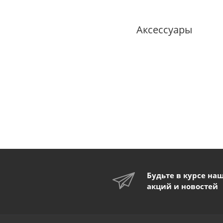
Аксессуары
A9N26979 | MSU Рас
275В для iDPN N, DPN 
Schneider Electric
Нет в наличии