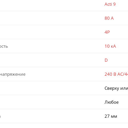
Acti 9
80 А
4P
ость
10 кА
D
 напряжение
240 В AC/4
Сверху или
Любое
а
27 мм