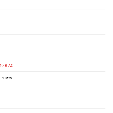
40 В AC
 снизу