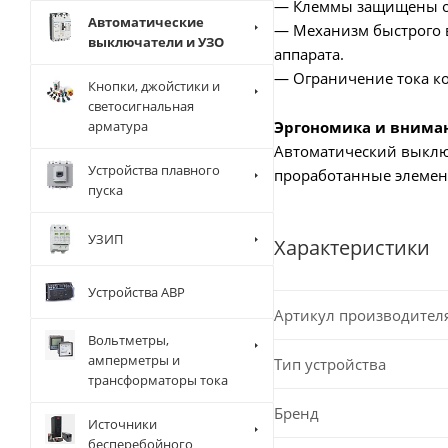
— Клеммы защищены от
Автоматические
— Механизм быстрого в
выключатели и УЗО
аппарата.
— Ограничение тока ко
Кнопки, джойстики и
светосигнальная
Эргономика и внима
арматура
Автоматический выключ
Устройства плавного
проработанные элемен
пуска
УЗИП
Характеристики
Устройства АВР
Артикул производител
Вольтметры,
амперметры и
Тип устройства
трансформаторы тока
Бренд
Источники
бесперебойного