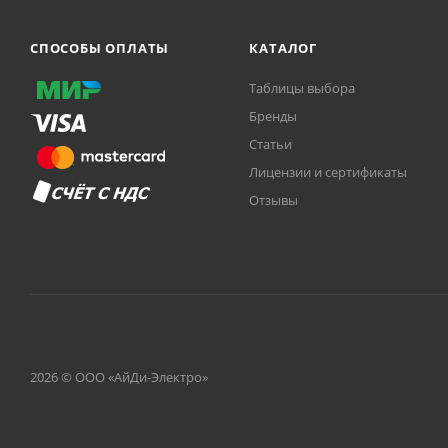
4 455
₽
/шт
14811 | Шинка гребе
1p, 125 А, 16 модулей
мм, Schneider Electric
Нет в наличии