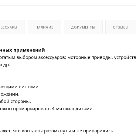
СЕССУАРЫ
НАЛИЧИЕ
ДОКУМЕНТЫ
ОТЗЫВЫ
ичных применений
 богатым выбором аксессуаров: моторные приводы, устройс
и др.
ающими винтами.
ложении.
юбой стороны.
ожно промаркировать 4-мя шильдиками.
жет, что контакты разомкнуты и не приварились.