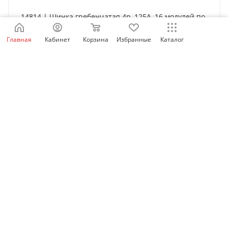
14814 | Шинка гребенчатая 4p, 125А, 16 модулей по
27 мм, Schneider Electric
Главная
Кабинет
Корзина
Избранные
Каталог
Нет в наличии
5 502
₽
/шт