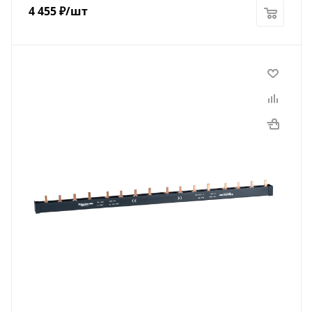
4 455
₽
/шт