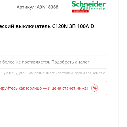
Артикул:
A9N18388
еский выключатель C120N 3П 100A D
р более не поставляется. Подобрать аналог
ьную цену, уточним возможность поставки, срок и свяжемся с
ируйтесь как юрлицо — и цена станет ниже!