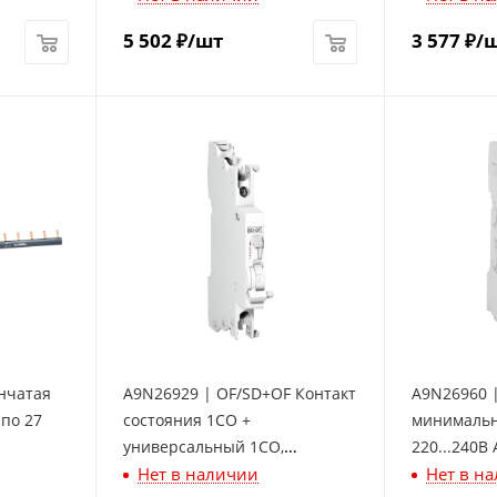
5 502
₽
/шт
3 577
₽
/
нчатая
A9N26929 | OF/SD+OF Контакт
A9N26960 
 по 27
состояния 1СО +
минимальн
универсальный 1СО,
220...240В 
Нет в наличии
Нет в н
Schneider Electric
Electric