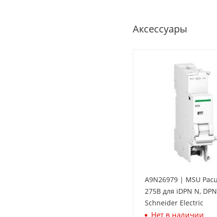
Аксессуары
A9N26979 | MSU Рас
275В для iDPN N, DPN 
Schneider Electric
Нет в наличии