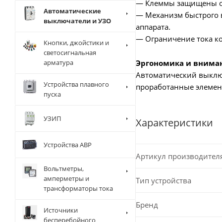
— Клеммы защищены от
Автоматические
— Механизм быстрого в
выключатели и УЗО
аппарата.
— Ограничение тока ко
Кнопки, джойстики и
светосигнальная
Эргономика и внима
арматура
Автоматический выключ
Устройства плавного
проработанные элемен
пуска
УЗИП
Характеристики
Устройства АВР
Артикул производител
Вольтметры,
амперметры и
Тип устройства
трансформаторы тока
Бренд
Источники
бесперебойного