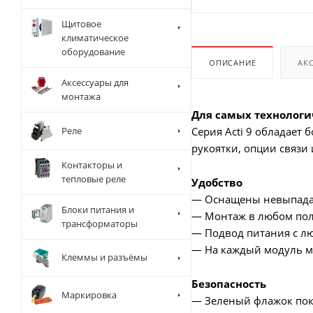
Щитовое
климатическое
оборудование
ОПИСАНИЕ
АК
Аксессуары для
монтажа
Для самых технолог
Реле
Серия Acti 9 обладает
рукоятки, опции связи 
Контакторы и
тепловые реле
Удобство
— Оснащены невыпад
Блоки питания и
— Монтаж в любом по
трансформаторы
— Подвод питания с л
— На каждый модуль м
Клеммы и разъёмы
Безопасность
Маркировка
— Зеленый флажок пока