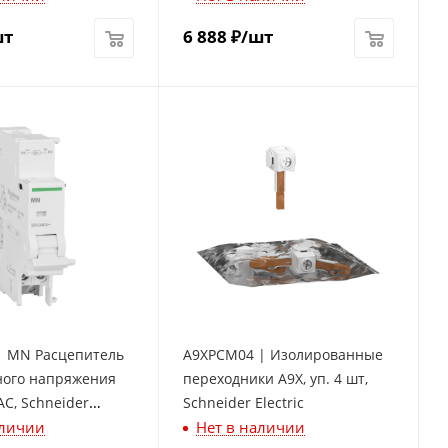
шт
6 888
₽
/шт
| MN Расцепитель
A9XPCM04 | Изолированные
ого напряжения
переходники A9X, уп. 4 шт,
AC, Schneider
Schneider Electric
аличии
Нет в наличии