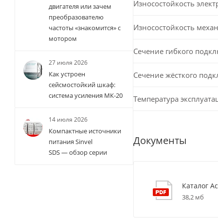
Износостойкость элект
двигателя или зачем
преобразователю
Износостойкость меха
частоты «знакомится» с
мотором
Сечение гибкого подк
27 июля 2026
Как устроен
Сечение жёсткого под
сейсмостойкий шкаф:
система усиления МК-20
Температура эксплуата
14 июля 2026
Компактные источники
Документы
питания Sinvel
SDS — обзор серии
Каталог Ac
38,2 мб