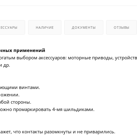
СЕССУАРЫ
НАЛИЧИЕ
ДОКУМЕНТЫ
ОТЗЫВЫ
ичных применений
 богатым выбором аксессуаров: моторные приводы, устройс
и др.
ающими винтами.
ложении.
юбой стороны.
ожно промаркировать 4-мя шильдиками.
жет, что контакты разомкнуты и не приварились.