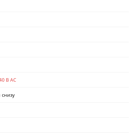
40 В AC
 снизу