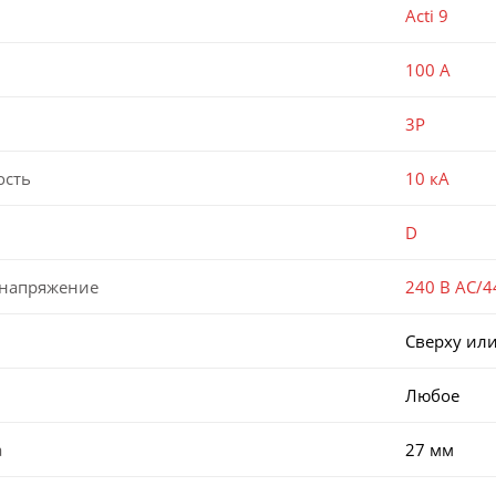
Acti 9
100 А
3P
ость
10 кА
D
 напряжение
240 В AC/4
Сверху или
Любое
а
27 мм