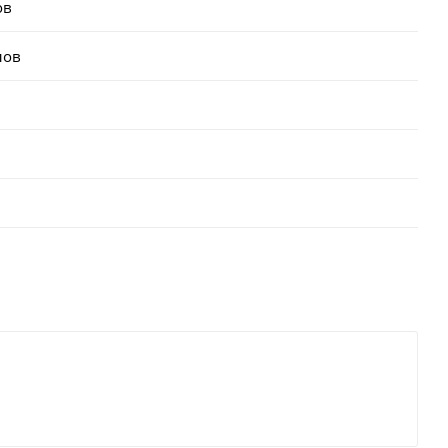
ов
лов