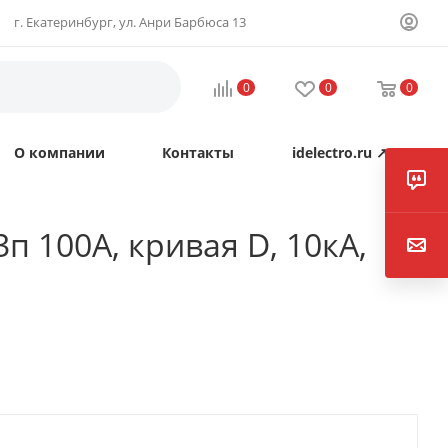
г. Екатеринбург, ул. Анри Барбюса 13
0
0
0
О компании
Контакты
idelectro.ru ↗
п 100А, кривая D, 10кА,