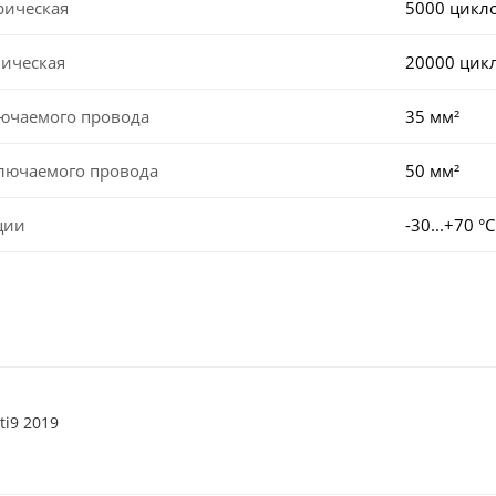
рическая
5000 цикл
ническая
20000 цик
лючаемого провода
35 мм²
ключаемого провода
50 мм²
ции
-30...+70 °С
ti9 2019