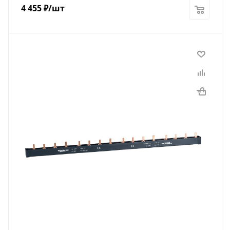
4 455
₽
/шт