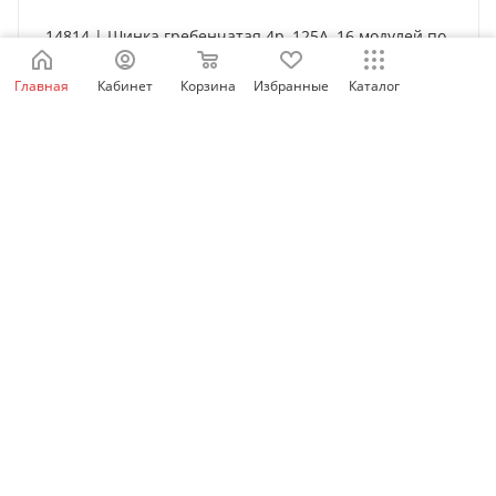
14814 | Шинка гребенчатая 4p, 125А, 16 модулей по
27 мм, Schneider Electric
Главная
Кабинет
Корзина
Избранные
Каталог
Нет в наличии
5 502
₽
/шт