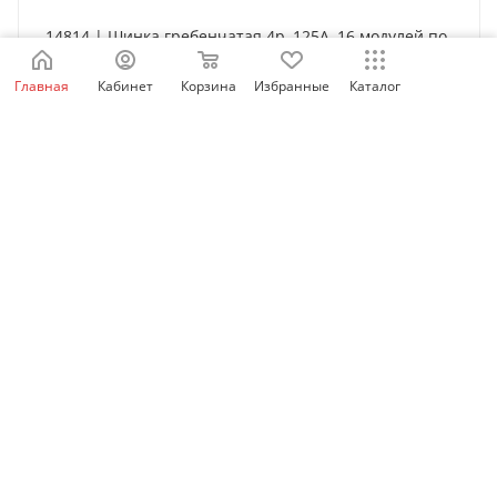
14814 | Шинка гребенчатая 4p, 125А, 16 модулей по
27 мм, Schneider Electric
Главная
Кабинет
Корзина
Избранные
Каталог
Нет в наличии
5 502
₽
/шт