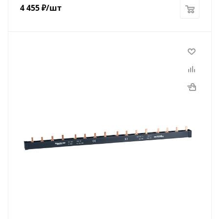
4 455
₽
/шт