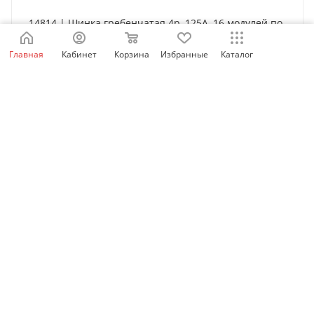
14814 | Шинка гребенчатая 4p, 125А, 16 модулей по
27 мм, Schneider Electric
Главная
Кабинет
Корзина
Избранные
Каталог
Нет в наличии
5 502
₽
/шт