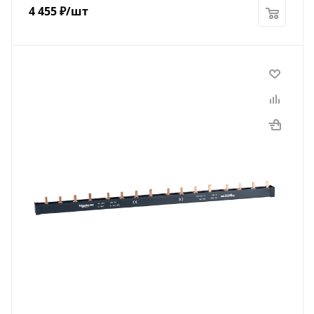
4 455
₽
/шт