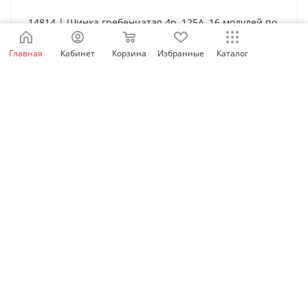
14814 | Шинка гребенчатая 4p, 125А, 16 модулей по
27 мм, Schneider Electric
Главная
Кабинет
Корзина
Избранные
Каталог
Нет в наличии
5 502
₽
/шт