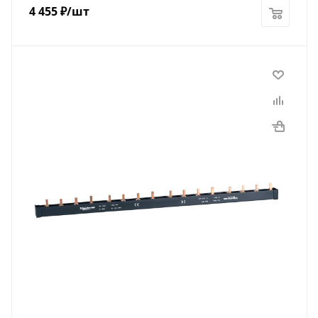
4 455
₽
/шт