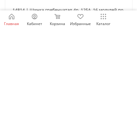
14814 | Шинка гребенчатая 4p, 125А, 16 модулей по
27 мм, Schneider Electric
Главная
Кабинет
Корзина
Избранные
Каталог
Нет в наличии
5 502
₽
/шт