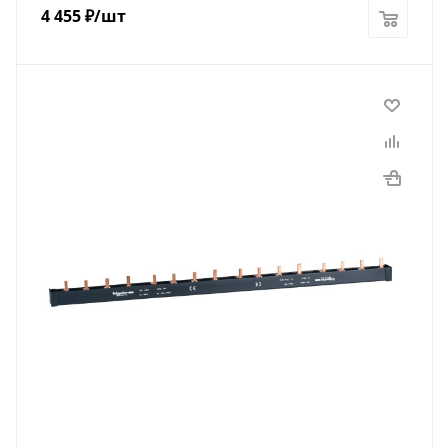
4 455
₽
/шт