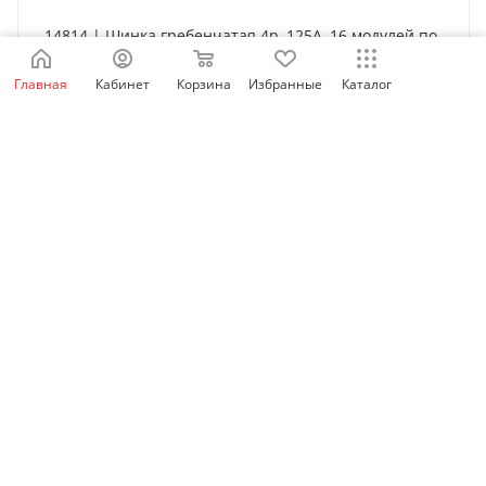
14814 | Шинка гребенчатая 4p, 125А, 16 модулей по
27 мм, Schneider Electric
Главная
Кабинет
Корзина
Избранные
Каталог
Нет в наличии
5 502
₽
/шт