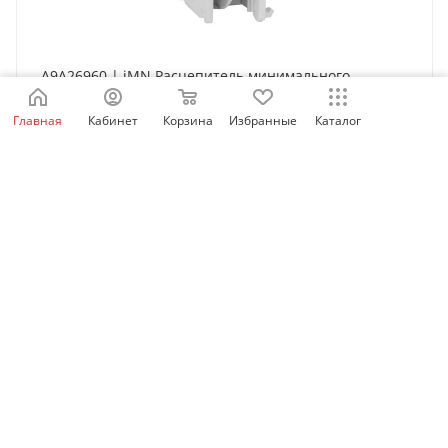
A9A26960 | iMN Расцепитель минимального
напряжения 220...240В AC, Schneider Electric
Главная
Кабинет
Корзина
Избранные
Каталог
Нет в наличии
6 888
₽
/шт