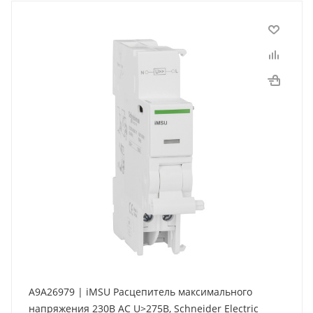
A9A26979 | iMSU Расцепитель максимального
напряжения 230В АС U>275В, Schneider Electric