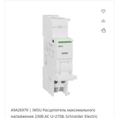
A9A26979 | iMSU Расцепитель максимального
напряжения 230В АС U>275В, Schneider Electric