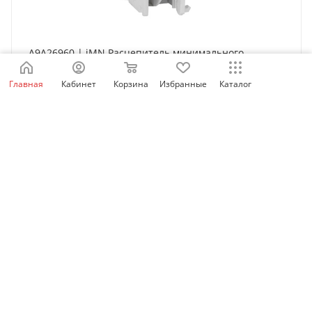
A9A26960 | iMN Расцепитель минимального
напряжения 220...240В AC, Schneider Electric
Главная
Кабинет
Корзина
Избранные
Каталог
Нет в наличии
6 888
₽
/шт