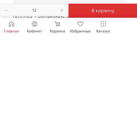
В корзину
18102DEK | Расцепитель независимый с
дополнительным контактом 220В для ВА-101 нов.,
Главная
Кабинет
Корзина
Избранные
Каталог
Dekraft
Есть в наличии: 7972
3 319
₽
/шт