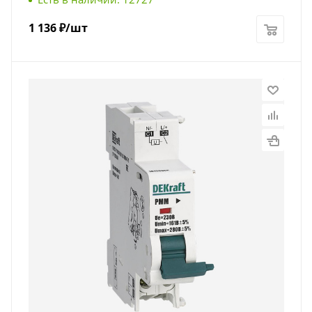
1 136
₽
/шт