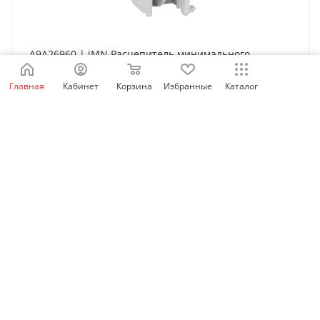
A9A26960 | iMN Расцепитель минимального
напряжения 220...240В AC, Schneider Electric
Главная
Кабинет
Корзина
Избранные
Каталог
Нет в наличии
6 888
₽
/шт