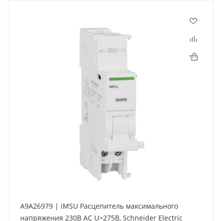
A9A26979 | iMSU Расцепитель максимального
напряжения 230В АС U>275В, Schneider Electric