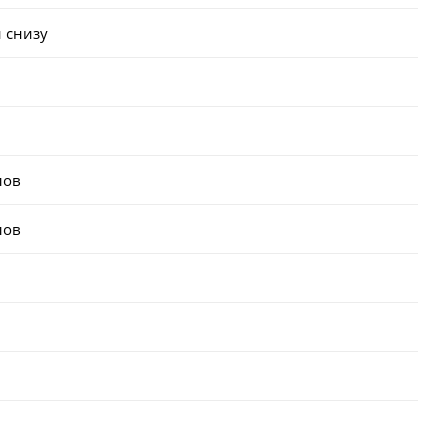
 снизу
лов
лов