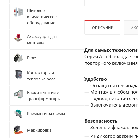
Щитовое
климатическое
оборудование
ОПИСАНИЕ
АК
Аксессуары для
монтажа
Для самых технолог
Серия Acti 9 обладает
Реле
повторного включения,
Контакторы и
Удобство
тепловые реле
— Оснащены невыпад
— Монтаж в любом по
Блоки питания и
— Подвод питания с л
трансформаторы
— Выключатель демонти
Клеммы и разъёмы
Безопасность
— Зеленый флажок пока
Маркировка
— Индикатор аварии по