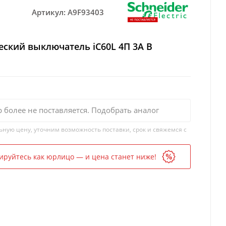
Артикул:
A9F93403
ский выключатель iC60L 4П 3A B
р более не поставляется. Подобрать аналог
ьную цену, уточним возможность поставки, срок и свяжемся с
ируйтесь как юрлицо — и цена станет ниже!