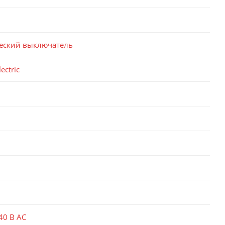
еский выключатель
ectric
40 В AC