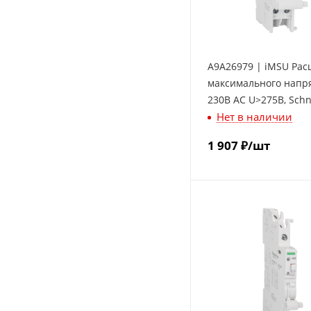
A9A26979 | iMSU Рас
максимального напр
230В АС U>275В, Schn
Нет в наличии
Electric
1 907
₽
/шт