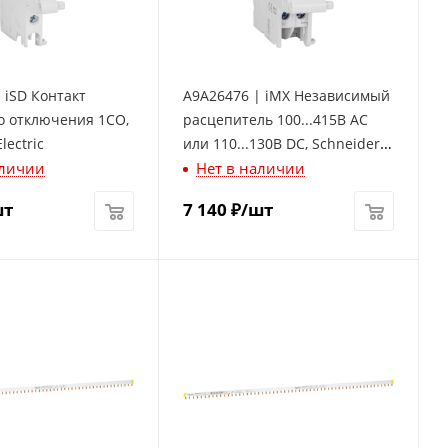
 iSD Контакт
A9A26476 | iMX Независимый
о отключения 1СО,
расцепитель 100...415В АС
lectric
или 110...130В DC, Schneider
аличии
Нет в наличии
Electric
шт
7 140
₽
/шт