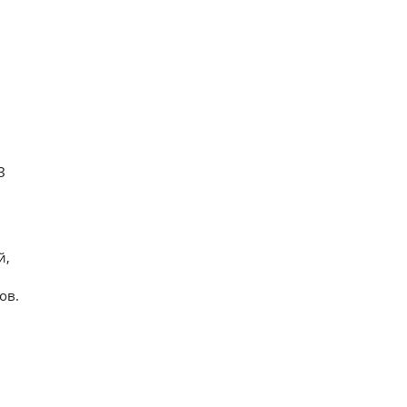
З
й,
ов.