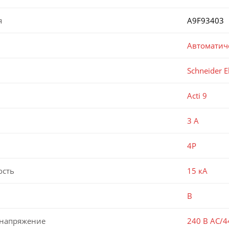
я
A9F93403
Автоматич
Schneider El
Acti 9
3 А
4P
ость
15 кА
B
 напряжение
240 В AC/4