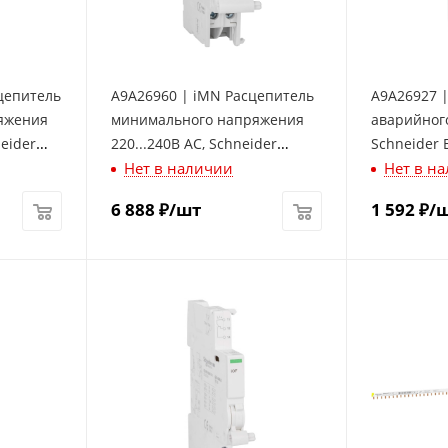
цепитель
A9A26960 | iMN Расцепитель
A9A26927 |
яжения
минимального напряжения
аварийног
eider
220...240В AC, Schneider
Schneider E
Нет в наличии
Нет в н
Electric
6 888
₽
/шт
1 592
₽
/