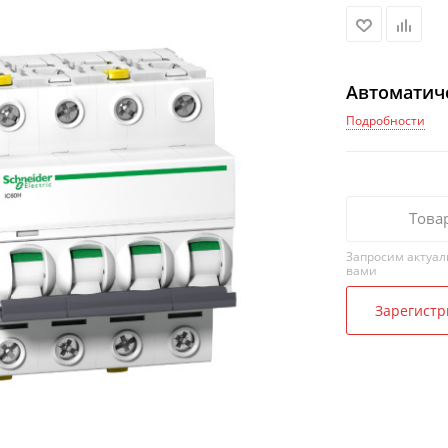
Автоматиче
Подробности
Това
Запросим актуал
вами
Зарегистр