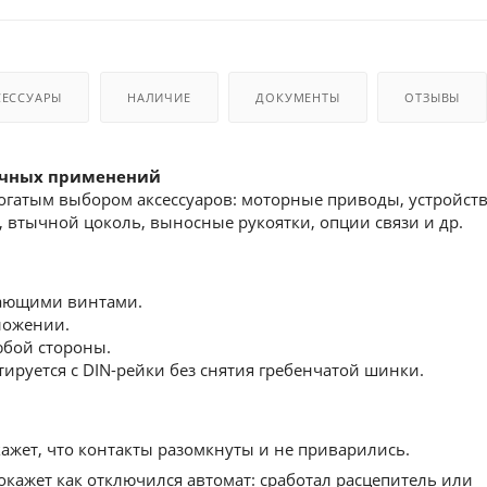
СЕССУАРЫ
НАЛИЧИЕ
ДОКУМЕНТЫ
ОТЗЫВЫ
ичных применений
 богатым выбором аксессуаров: моторные приводы, устройст
 втычной цоколь, выносные рукоятки, опции связи и др.
ающими винтами.
ложении.
юбой стороны.
руется с DIN-рейки без снятия гребенчатой шинки.
жет, что контакты разомкнуты и не приварились.
кажет как отключился автомат: сработал расцепитель или