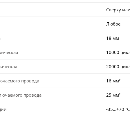
Сверху или
Любое
а
18 мм
рическая
10000 цик
ническая
20000 цик
лючаемого провода
16 мм²
ключаемого провода
25 мм²
ции
-35...+70 °С