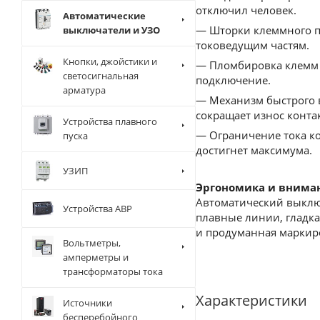
отключил человек.
Автоматические
— Шторки клеммного пр
выключатели и УЗО
токоведущим частям.
Кнопки, джойстики и
— Пломбировка клемм 
светосигнальная
подключение.
арматура
— Механизм быстрого 
сокращает износ конта
Устройства плавного
— Ограничение тока ко
пуска
достигнет максимума.
УЗИП
Эргономика и внима
Автоматический выключ
Устройства АВР
плавные линии, гладк
и продуманная маркиро
Вольтметры,
амперметры и
трансформаторы тока
Характеристики
Источники
бесперебойного