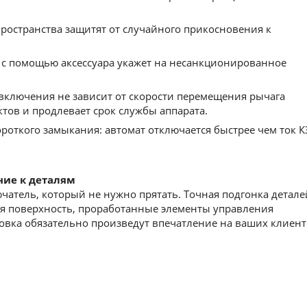
остранства защитят от cлучайного прикосновения к
с помощью аксессуара укажет на несанкционированное
включения не зависит от скорости перемещения рычага
ктов и продлевает срок службы аппарата.
роткого замыкания: автомат отключается быстрее чем ток К
ние к деталям
атель, который не нужно прятать. Точная подгонка детале
ая поверхность, проработанные элементы управления
вка обязательно произведут впечатление на ваших клиент