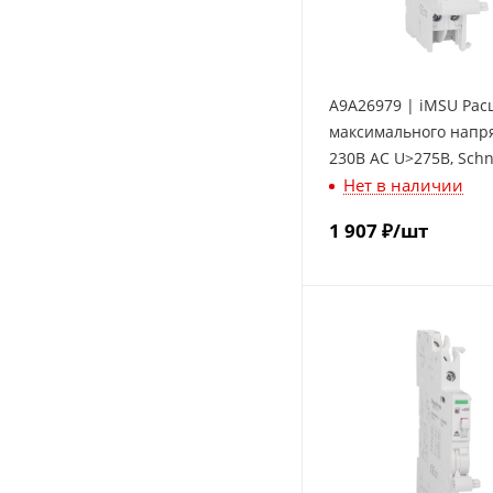
A9A26979 | iMSU Рас
максимального напр
230В АС U>275В, Schn
Нет в наличии
Electric
1 907
₽
/шт