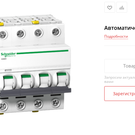
Автоматиче
Подробности
Това
Запросим актуал
вами
Зарегистр