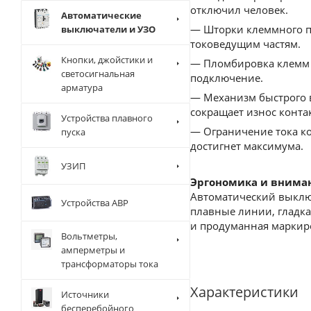
отключил человек.
Автоматические
— Шторки клеммного пр
выключатели и УЗО
токоведущим частям.
Кнопки, джойстики и
— Пломбировка клемм 
светосигнальная
подключение.
арматура
— Механизм быстрого 
сокращает износ конта
Устройства плавного
— Ограничение тока ко
пуска
достигнет максимума.
УЗИП
Эргономика и внима
Автоматический выключ
Устройства АВР
плавные линии, гладк
и продуманная маркиро
Вольтметры,
амперметры и
трансформаторы тока
Характеристики
Источники
бесперебойного