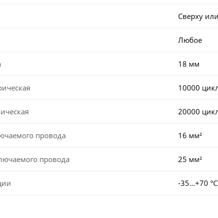
Сверху или
Любое
а
18 мм
рическая
10000 цик
ническая
20000 цик
лючаемого провода
16 мм²
ключаемого провода
25 мм²
ции
-35...+70 °С