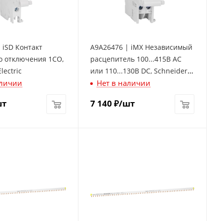
 iSD Контакт
A9A26476 | iMX Независимый
о отключения 1СО,
расцепитель 100...415В АС
lectric
или 110...130В DC, Schneider
аличии
Нет в наличии
Electric
шт
7 140
₽
/шт