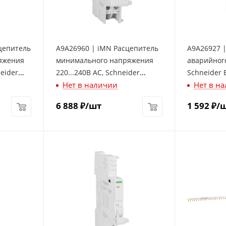
цепитель
A9A26960 | iMN Расцепитель
A9A26927 |
яжения
минимального напряжения
аварийног
eider
220...240В AC, Schneider
Schneider E
Нет в наличии
Нет в н
Electric
6 888
₽
/шт
1 592
₽
/