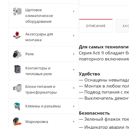
Щитовое
климатическое
оборудование
ОПИСАНИЕ
АК
Аксессуары для
монтажа
Для самых технолог
Серия Acti 9 обладает
Реле
повторного включения,
Контакторы и
Удобство
тепловые реле
— Оснащены невыпад
— Монтаж в любом по
Блоки питания и
— Подвод питания с л
трансформаторы
— Выключатель демонти
Клеммы и разъёмы
Безопасность
— Зеленый флажок пока
Маркировка
— Индикатор аварии по