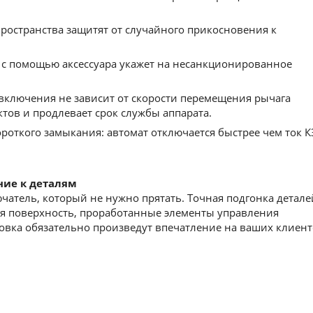
остранства защитят от cлучайного прикосновения к
с помощью аксессуара укажет на несанкционированное
включения не зависит от скорости перемещения рычага
ктов и продлевает срок службы аппарата.
роткого замыкания: автомат отключается быстрее чем ток К
ние к деталям
атель, который не нужно прятать. Точная подгонка детале
ая поверхность, проработанные элементы управления
вка обязательно произведут впечатление на ваших клиент