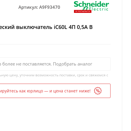
Артикул:
A9F93470
ский выключатель iC60L 4П 0,5A B
р более не поставляется. Подобрать аналог
ьную цену, уточним возможность поставки, срок и свяжемся с
ируйтесь как юрлицо — и цена станет ниже!