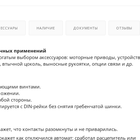
СЕССУАРЫ
НАЛИЧИЕ
ДОКУМЕНТЫ
ОТЗЫВЫ
ичных применений
 богатым выбором аксессуаров: моторные приводы, устройст
 втычной цоколь, выносные рукоятки, опции связи и др.
ающими винтами.
ложении.
юбой стороны.
руется с DIN-рейки без снятия гребенчатой шинки.
жет, что контакты разомкнуты и не приварились.
кажет как отключился автомат: сработал расцепитель или