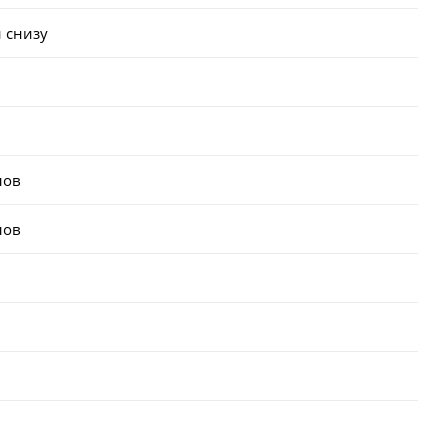
 снизу
лов
лов