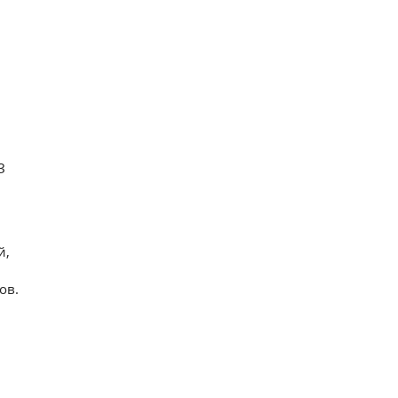
З
й,
ов.