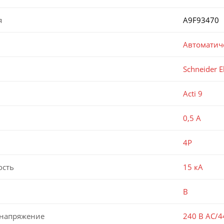
я
A9F93470
Автоматич
Schneider El
Acti 9
0,5 А
4P
ость
15 кА
B
 напряжение
240 В AC/4