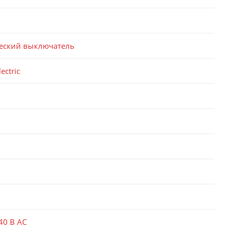
еский выключатель
ectric
40 В AC