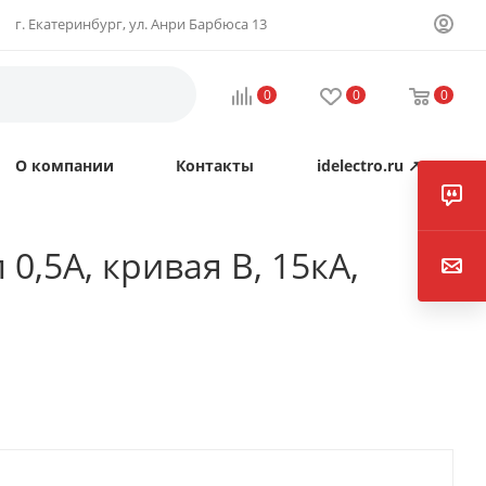
г. Екатеринбург, ул. Анри Барбюса 13
0
0
0
О компании
Контакты
idelectro.ru ↗
0,5А, кривая B, 15кА,