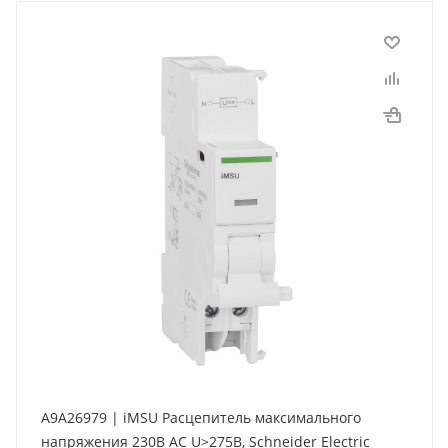
A9A26979 | iMSU Расцепитель максимального
напряжения 230В АС U>275В, Schneider Electric