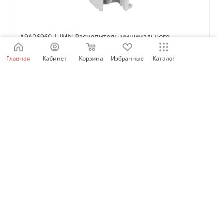
A9A26960 | iMN Расцепитель минимального
напряжения 220...240В AC, Schneider Electric
Главная
Кабинет
Корзина
Избранные
Каталог
Нет в наличии
6 888
₽
/шт