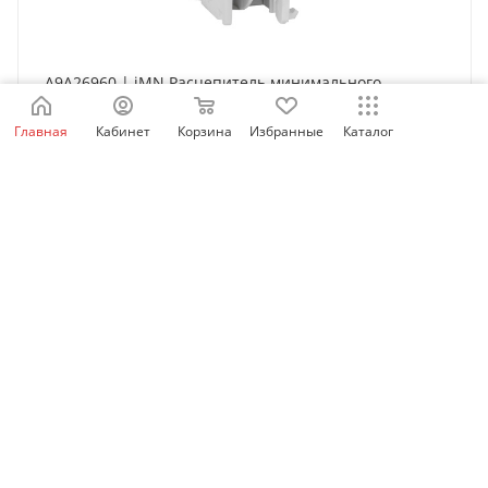
A9A26960 | iMN Расцепитель минимального
напряжения 220...240В AC, Schneider Electric
Главная
Кабинет
Корзина
Избранные
Каталог
Нет в наличии
6 888
₽
/шт