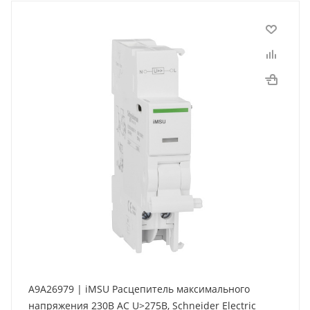
A9A26979 | iMSU Расцепитель максимального
напряжения 230В АС U>275В, Schneider Electric