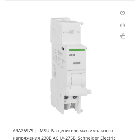
A9A26979 | iMSU Расцепитель максимального
напряжения 230В АС U>275В, Schneider Electric