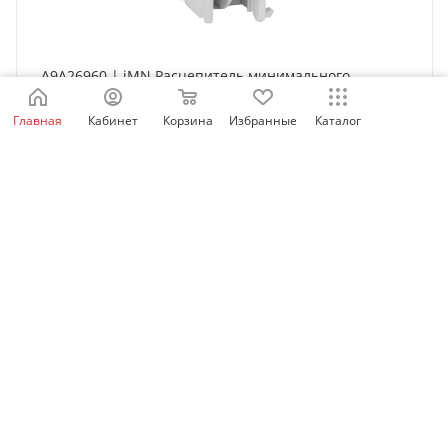
A9A26960 | iMN Расцепитель минимального
напряжения 220...240В AC, Schneider Electric
Главная
Кабинет
Корзина
Избранные
Каталог
Нет в наличии
6 888
₽
/шт