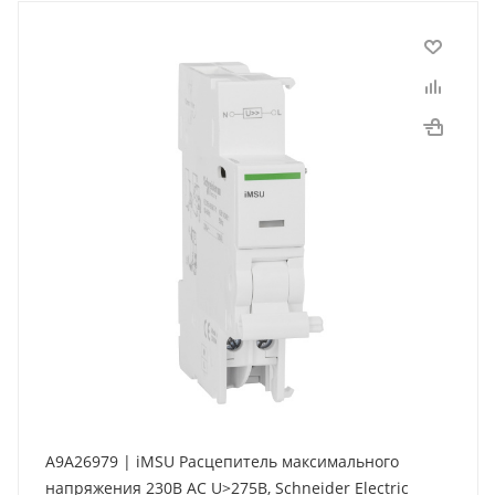
A9A26979 | iMSU Расцепитель максимального
напряжения 230В АС U>275В, Schneider Electric