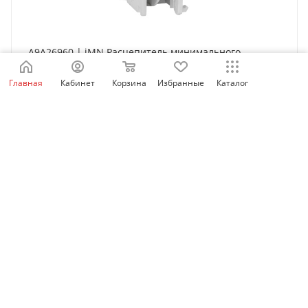
A9A26960 | iMN Расцепитель минимального
напряжения 220...240В AC, Schneider Electric
Главная
Кабинет
Корзина
Избранные
Каталог
Нет в наличии
6 888
₽
/шт