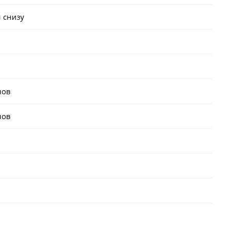
 снизу
лов
лов