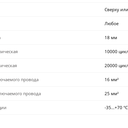
Сверху или
Любое
а
18 мм
рическая
10000 цик
ническая
20000 цик
лючаемого провода
16 мм²
ключаемого провода
25 мм²
ции
-35...+70 °С