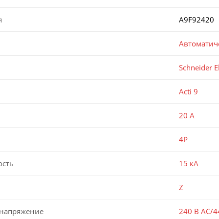
я
A9F92420
Автоматич
Schneider El
Acti 9
20 А
4P
ость
15 кА
Z
 напряжение
240 В AC/4