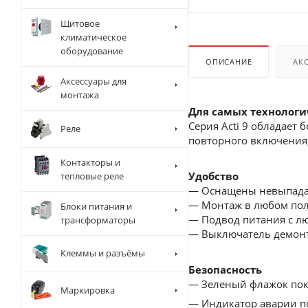
Щитовое
климатическое
оборудование
ОПИСАНИЕ
АК
Аксессуары для
монтажа
Для самых технолог
Серия Acti 9 обладает
Реле
повторного включения,
Контакторы и
Удобство
тепловые реле
— Оснащены невыпад
— Монтаж в любом по
Блоки питания и
— Подвод питания с л
трансформаторы
— Выключатель демонти
Клеммы и разъёмы
Безопасность
— Зеленый флажок пока
Маркировка
— Индикатор аварии по