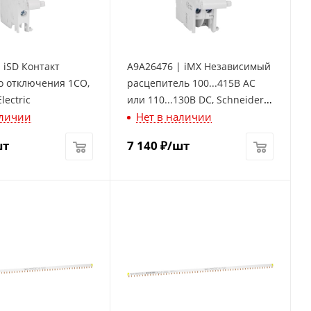
 iSD Контакт
A9A26476 | iMX Независимый
о отключения 1СО,
расцепитель 100...415В АС
lectric
или 110...130В DC, Schneider
аличии
Нет в наличии
Electric
шт
7 140
₽
/шт