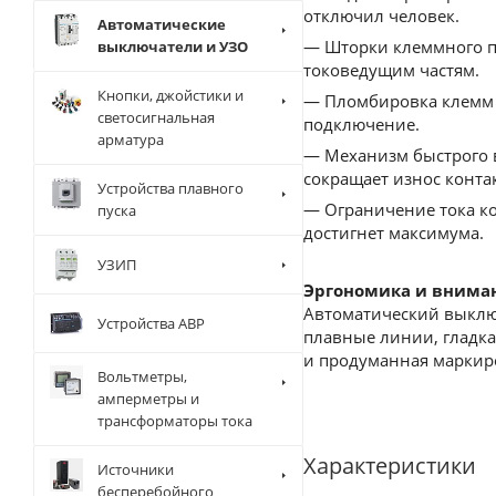
отключил человек.
Автоматические
— Шторки клеммного пр
выключатели и УЗО
токоведущим частям.
Кнопки, джойстики и
— Пломбировка клемм 
светосигнальная
подключение.
арматура
— Механизм быстрого 
сокращает износ конта
Устройства плавного
— Ограничение тока ко
пуска
достигнет максимума.
УЗИП
Эргономика и внима
Автоматический выключ
Устройства АВР
плавные линии, гладк
и продуманная маркиро
Вольтметры,
амперметры и
трансформаторы тока
Характеристики
Источники
бесперебойного