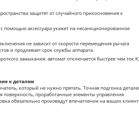
остранства защитят от cлучайного прикосновения к
с помощью аксессуара укажет на несанкционированное
включения не зависит от скорости перемещения рычага
ктов и продлевает срок службы аппарата.
роткого замыкания: автомат отключается быстрее чем ток К
ние к деталям
атель, который не нужно прятать. Точная подгонка детале
ая поверхность, проработанные элементы управления
вка обязательно произведут впечатление на ваших клиент