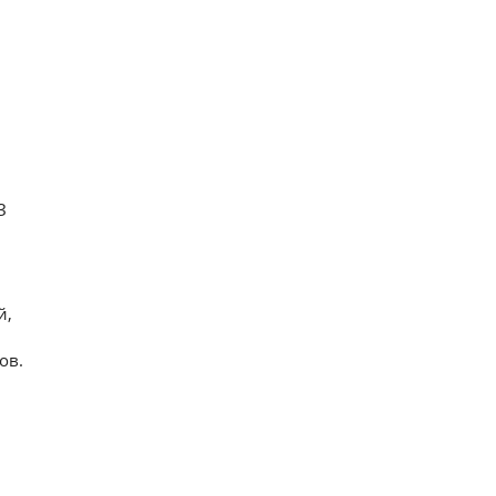
З
й,
ов.