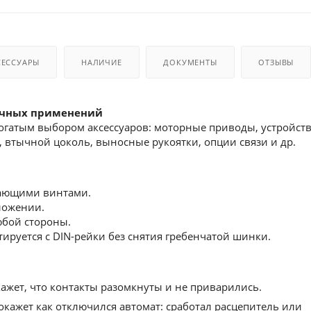
СЕССУАРЫ
НАЛИЧИЕ
ДОКУМЕНТЫ
ОТЗЫВЫ
ичных применений
 богатым выбором аксессуаров: моторные приводы, устройст
 втычной цоколь, выносные рукоятки, опции связи и др.
ающими винтами.
ложении.
юбой стороны.
руется с DIN-рейки без снятия гребенчатой шинки.
жет, что контакты разомкнуты и не приварились.
кажет как отключился автомат: сработал расцепитель или