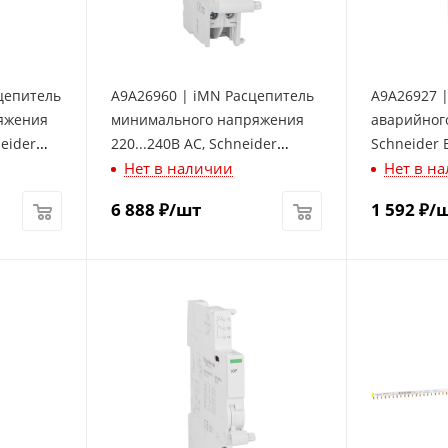
цепитель
A9A26960 | iMN Расцепитель
A9A26927 |
яжения
минимального напряжения
аварийног
eider
220...240В AC, Schneider
Schneider E
Нет в наличии
Нет в н
Electric
6 888
₽
/шт
1 592
₽
/