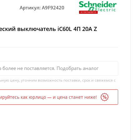
Артикул:
A9F92420
ский выключатель iC60L 4П 20A Z
р более не поставляется. Подобрать аналог
ьную цену, уточним возможность поставки, срок и свяжемся с
ируйтесь как юрлицо — и цена станет ниже!