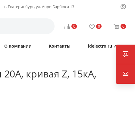
г. Екатеринбург, ул. Анри Барбюса 13
0
0
0
О компании
Контакты
idelectro.ru ↗
20А, кривая Z, 15кА,