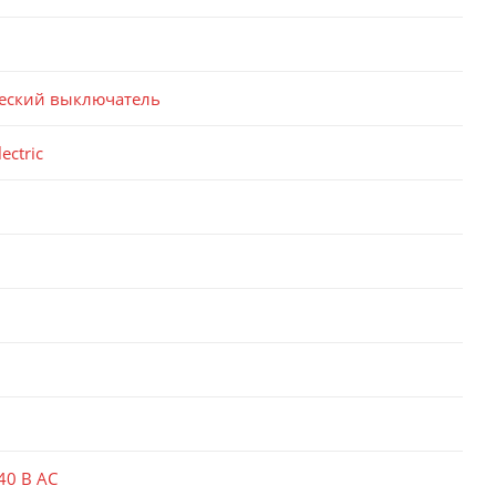
еский выключатель
ectric
40 В AC