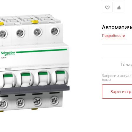
Автоматиче
Подробности
Това
Запросим актуал
вами
Зарегистр