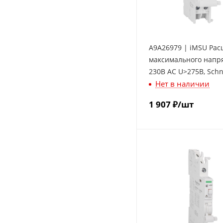
A9A26979 | iMSU Рас
максимального напр
230В АС U>275В, Schn
Нет в наличии
Electric
1 907
₽
/шт