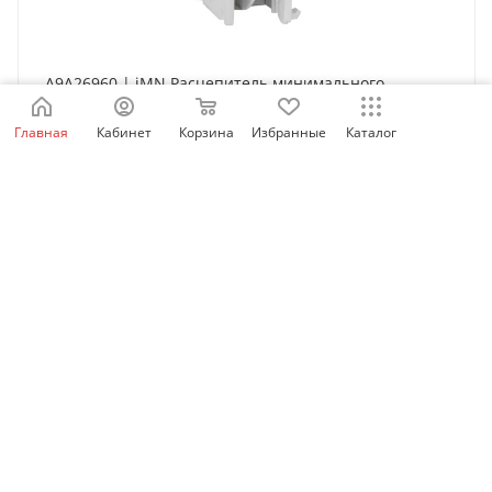
A9A26960 | iMN Расцепитель минимального
напряжения 220...240В AC, Schneider Electric
Главная
Кабинет
Корзина
Избранные
Каталог
Нет в наличии
6 888
₽
/шт