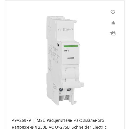
A9A26979 | iMSU Расцепитель максимального
напряжения 230В АС U>275В, Schneider Electric