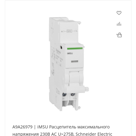
A9A26979 | iMSU Расцепитель максимального
напряжения 230В АС U>275В, Schneider Electric