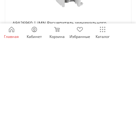
A9A26960 | iMN Расцепитель минимального
напряжения 220...240В AC, Schneider Electric
Главная
Кабинет
Корзина
Избранные
Каталог
Нет в наличии
6 888
₽
/шт