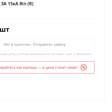
3A 15кА 8In (R)
/шт
Нет в наличии. Отправить заявку
ьную цену, уточним возможность поставки, срок и свяжемся с
ируйтесь как юрлицо — и цена станет ниже!