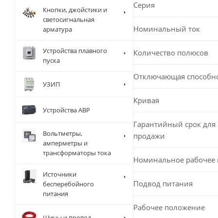
Серия
Кнопки, джойстики и
светосигнальная
Номинальный ток
арматура
Устройства плавного
Количество полюсов
пуска
Отключающая способн
УЗИП
Кривая
Устройства АВР
Гарантийный срок для 
Вольтметры,
продажи
амперметры и
трансформаторы тока
Номинальное рабочее
Источники
Подвод питания
бесперебойного
питания
Рабочее положение
Шины и провод