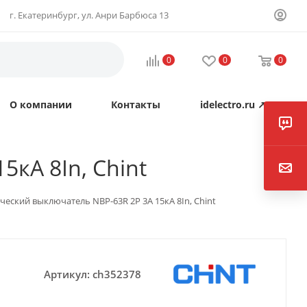
г. Екатеринбург, ул. Анри Барбюса 13
0
0
0
О компании
Контакты
idelectro.ru ↗
кА 8In, Chint
ческий выключатель NBP-63R 2P 3А 15кА 8In, Chint
Артикул:
ch352378