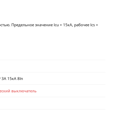
ью. Предельное значение Icu = 15кА, рабочее Ics =
 3А 15кА 8In
еский выключатель