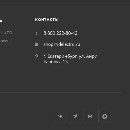
КОНТАКТЫ
А
я и ПО
8 800 222-80-42
ервис
shop@idelectro.ru
т
г. Екатеринбург, ул. Анри
Барбюса 13