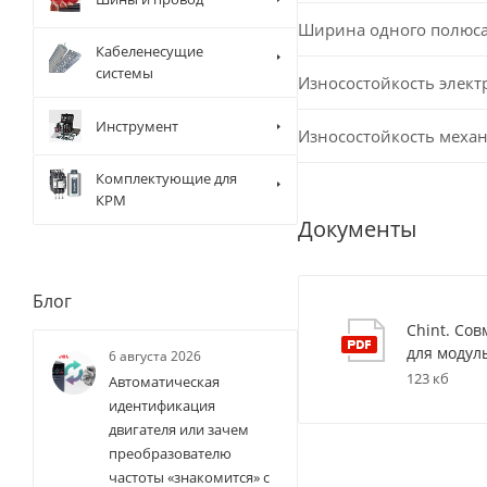
Ширина одного полюс
Кабеленесущие
системы
Износостойкость элект
Инструмент
Износостойкость меха
Комплектующие для
КРМ
Документы
Блог
Chint. Со
для модул
6 августа 2026
123 кб
Автоматическая
идентификация
двигателя или зачем
преобразователю
частоты «знакомится» с