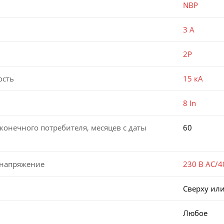
NBP
3 А
2P
ость
15 кА
8 In
конечного потребителя, месяцев с даты
60
 напряжение
230 В AC/4
Сверху или
Любое