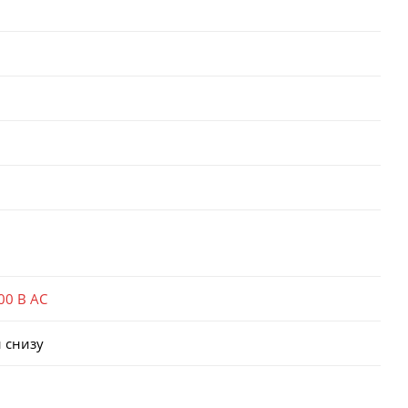
00 В AC
 снизу