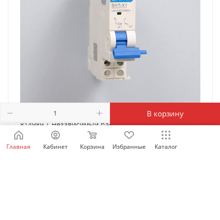
В корзину
814989 | Независимый расцепитель SHT-X1 AC
230/400В для NXB-63, Chint
Главная
Кабинет
Корзина
Избранные
Каталог
Есть в наличии: 6390
942
₽
/шт