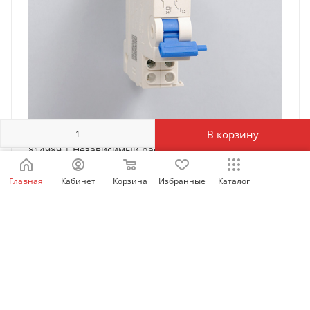
В корзину
814989 | Независимый расцепитель SHT-X1 AC
230/400В для NXB-63, Chint
Главная
Кабинет
Корзина
Избранные
Каталог
Есть в наличии: 6390
942
₽
/шт