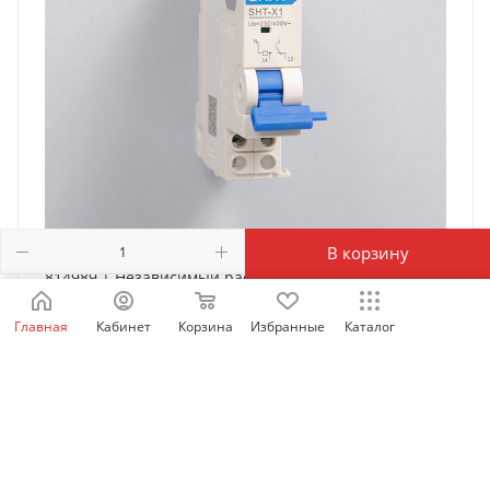
В корзину
814989 | Независимый расцепитель SHT-X1 AC
230/400В для NXB-63, Chint
Главная
Кабинет
Корзина
Избранные
Каталог
Есть в наличии: 6406
942
₽
/шт