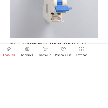
814989 | Независимый расцепитель SHT-X1 AC
230/400В для NXB-63, Chint
Главная
Кабинет
Корзина
Избранные
Каталог
Есть в наличии: 6406
942
₽
/шт