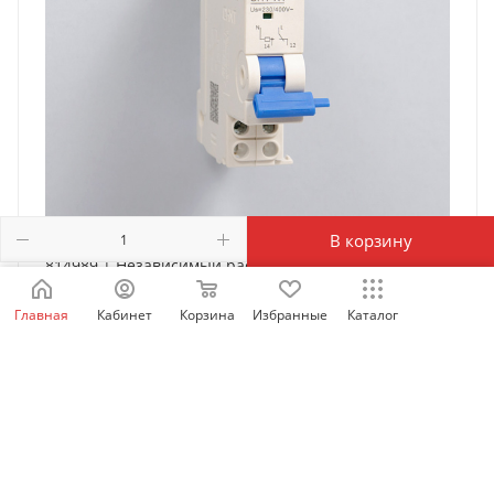
В корзину
814989 | Независимый расцепитель SHT-X1 AC
230/400В для NXB-63, Chint
Главная
Кабинет
Корзина
Избранные
Каталог
Есть в наличии: 6406
942
₽
/шт