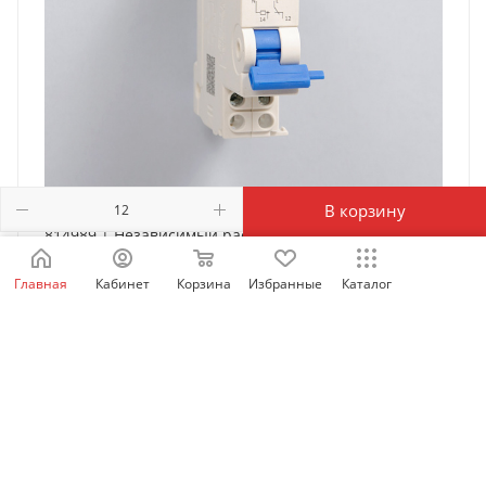
В корзину
814989 | Независимый расцепитель SHT-X1 AC
230/400В для NXB-63, Chint
Главная
Кабинет
Корзина
Избранные
Каталог
Есть в наличии: 6406
942
₽
/шт