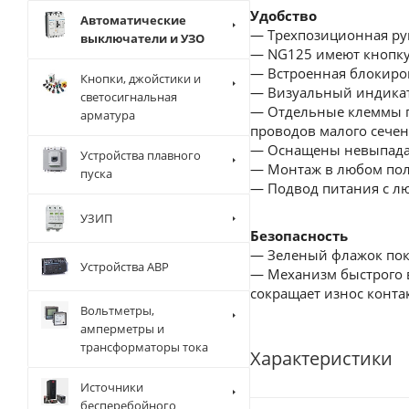
Удобство
Автоматические
— Трехпозиционная рук
выключатели и УЗО
— NG125 имеют кнопку 
— Встроенная блокиров
Кнопки, джойстики и
— Визуальный индикат
светосигнальная
— Отдельные клеммы п
арматура
проводов малого сечен
— Оснащены невыпад
Устройства плавного
— Монтаж в любом по
пуска
— Подвод питания с л
УЗИП
Безопасность
— Зеленый флажок пока
Устройства АВР
— Механизм быстрого в
сокращает износ конта
Вольтметры,
амперметры и
трансформаторы тока
Характеристики
Источники
бесперебойного