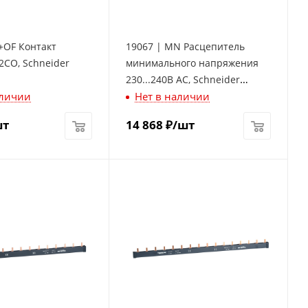
+OF Контакт
19067 | MN Расцепитель
2СО, Schneider
минимального напряжения
230...240В AC, Schneider
аличии
Нет в наличии
Electric
шт
14 868
₽
/шт