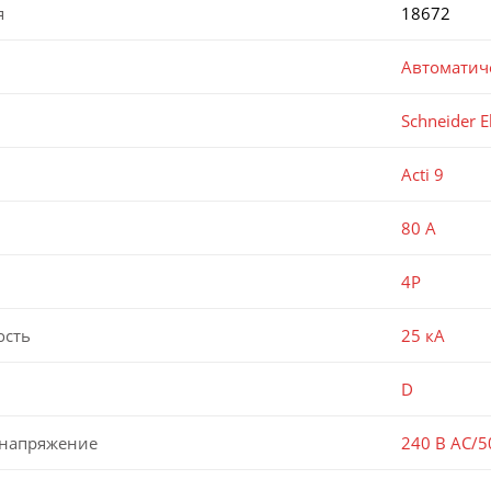
я
18672
Автоматич
Schneider El
Acti 9
80 А
4P
ость
25 кА
D
 напряжение
240 В AC/5