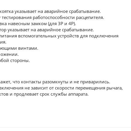
оятка указывает на аварийное срабатывание.
тестирования работоспособности расцепителя.
ка навесным замком (для 3Р и 4Р).
ор указывает на аварийное срабатывание.
итания вспомогательных устройств для подключения
ия.
ающими винтами.
ложении.
юбой стороны.
жет, что контакты разомкнуты и не приварились.
ключения не зависит от скорости перемещения рычага,
ктов и продлевает срок службы аппарата.