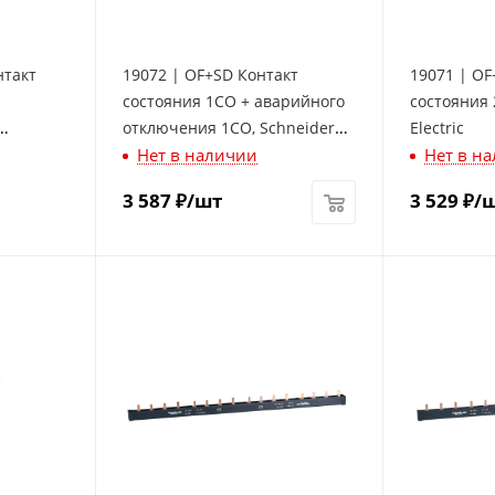
нтакт
19072 | OF+SD Контакт
19071 | OF
состояния 1СО + аварийного
состояния 
отключения 1СО, Schneider
Electric
Нет в наличии
Нет в н
Electric
3 587
₽
/шт
3 529
₽
/