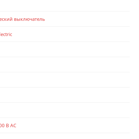
еский выключатель
ectric
00 В AC