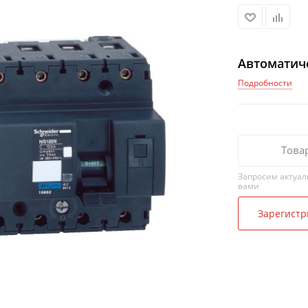
Автоматич
Подробности
Това
Запросим актуал
вами
Зарегистр