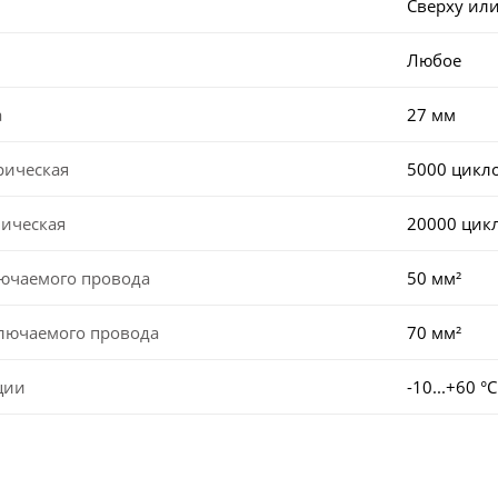
Сверху или
Любое
а
27 мм
рическая
5000 цикл
ническая
20000 цик
лючаемого провода
50 мм²
ключаемого провода
70 мм²
ции
-10...+60 °С