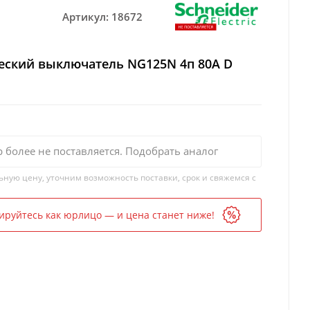
Артикул:
18672
еский выключатель NG125N 4п 80A D
р более не поставляется. Подобрать аналог
ьную цену, уточним возможность поставки, срок и свяжемся с
ируйтесь как юрлицо — и цена станет ниже!