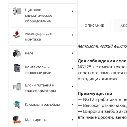
Щитовое
климатическое
оборудование
ОПИСАНИЕ
АК
Аксессуары для
монтажа
Автоматический выключа
Реле
Для соблюдения селе
NG125 не имеют токоог
Контакторы и
короткого замыкания 
тепловые реле
отходящих линиях.
Блоки питания и
трансформаторы
Преимущества
— NG125 работают в п
Клеммы и разъёмы
— Высокая отключающая
— Широкий выбор аксе
втычные цоколи, выно
Маркировка