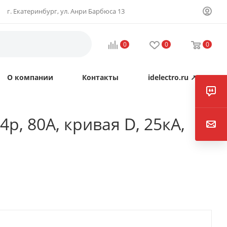
г. Екатеринбург, ул. Анри Барбюса 13
0
0
0
О компании
Контакты
idelectro.ru ↗
p, 80А, кривая D, 25кА,