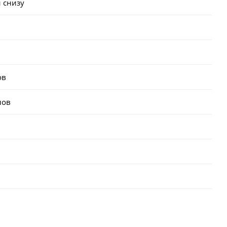
 снизу
ов
лов