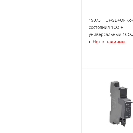
19073 | OF/SD+OF Ко
состояния 1СО +
универсальный 1СО,
Нет в наличии
Schneider Electric