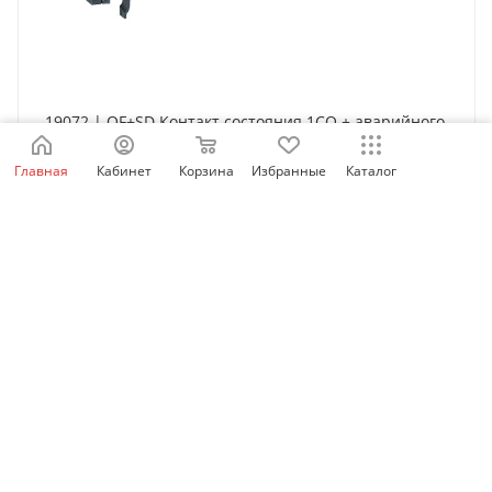
19072 | OF+SD Контакт состояния 1СО + аварийного
отключения 1СО, Schneider Electric
Главная
Кабинет
Корзина
Избранные
Каталог
Нет в наличии
3 587
₽
/шт