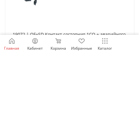
19072 | OF+SD Контакт состояния 1СО + аварийного
отключения 1СО, Schneider Electric
Главная
Кабинет
Корзина
Избранные
Каталог
Нет в наличии
3 587
₽
/шт