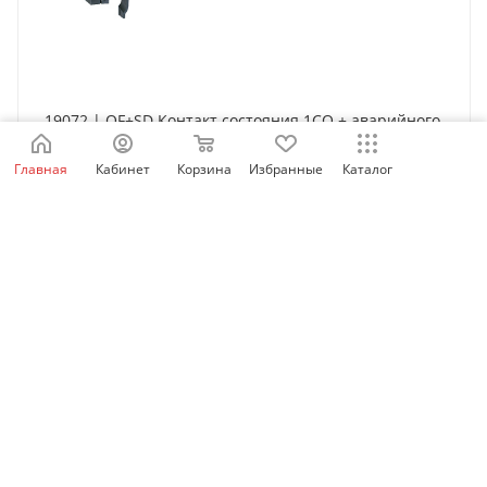
19072 | OF+SD Контакт состояния 1СО + аварийного
отключения 1СО, Schneider Electric
Главная
Кабинет
Корзина
Избранные
Каталог
Нет в наличии
3 587
₽
/шт