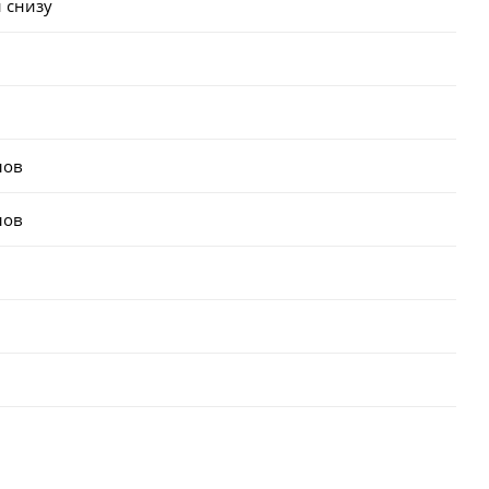
 снизу
лов
лов