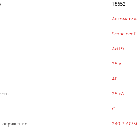
я
18652
Автоматич
Schneider El
Acti 9
25 А
4P
ость
25 кА
C
 напряжение
240 В AC/5