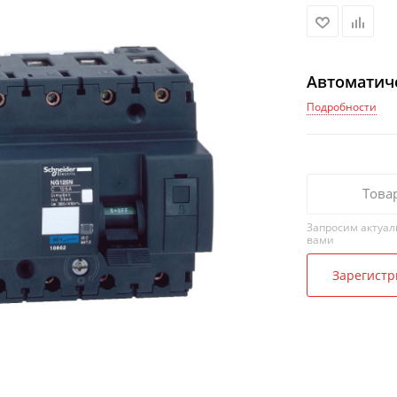
Автоматич
Подробности
Това
Запросим актуал
вами
Зарегистр