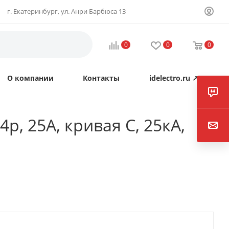
г. Екатеринбург, ул. Анри Барбюса 13
0
0
0
О компании
Контакты
idelectro.ru ↗
p, 25А, кривая C, 25кА,