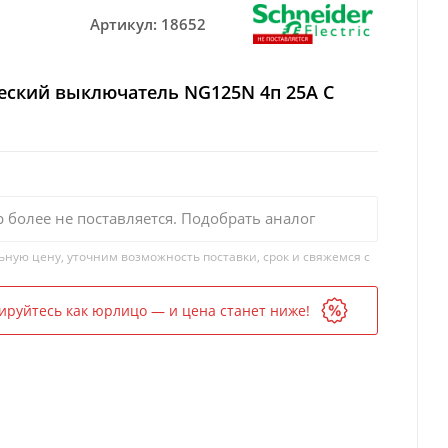
Артикул:
18652
еский выключатель NG125N 4п 25A C
р более не поставляется. Подобрать аналог
ьную цену, уточним возможность поставки, срок и свяжемся с
ируйтесь как юрлицо — и цена станет ниже!