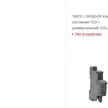
19073 | OF/SD+OF Ко
состояния 1СО +
универсальный 1СО,
Нет в наличии
Schneider Electric