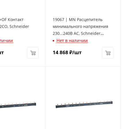
+OF Контакт
19067 | MN Расцепитель
2СО, Schneider
минимального напряжения
230...240В AC, Schneider
аличии
Нет в наличии
Electric
шт
14 868
₽
/шт