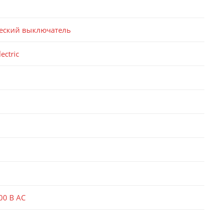
еский выключатель
ectric
00 В AC