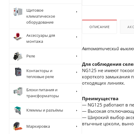
Щитовое
климатическое
оборудование
ОПИСАНИЕ
АК
Аксессуары для
монтажа
Автоматический выключа
Реле
Для соблюдения селе
NG125 не имеют токоог
Контакторы и
короткого замыкания 
тепловые реле
отходящих линиях.
Блоки питания и
трансформаторы
Преимущества
— NG125 работают в п
Клеммы и разъёмы
— Высокая отключающая
— Широкий выбор аксе
втычные цоколи, выно
Маркировка