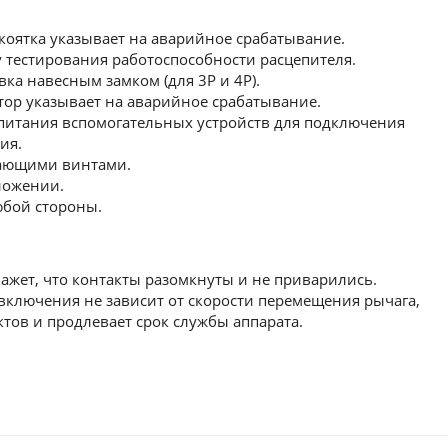
оятка указывает на аварийное срабатывание.
тестирования работоспособности расцепителя.
ка навесным замком (для 3Р и 4Р).
ор указывает на аварийное срабатывание.
итания вспомогательных устройств для подключения
ия.
ающими винтами.
ложении.
юбой стороны.
жет, что контакты разомкнуты и не приварились.
ключения не зависит от скорости перемещения рычага,
ктов и продлевает срок службы аппарата.