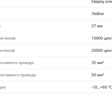
Сверху или
Любое
а
27 мм
рическая
10000 цик
ническая
20000 цик
лючаемого провода
35 мм²
ключаемого провода
50 мм²
ции
-10...+60 °С