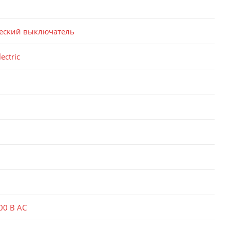
еский выключатель
ectric
00 В AC