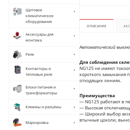
Щитовое
климатическое
оборудование
ОПИСАНИЕ
АК
Аксессуары для
монтажа
Автоматический выключа
Реле
Для соблюдения селе
NG125 не имеют токоог
Контакторы и
короткого замыкания 
тепловые реле
отходящих линиях.
Блоки питания и
трансформаторы
Преимущества
— NG125 работают в п
Клеммы и разъёмы
— Высокая отключающая
— Широкий выбор аксе
втычные цоколи, выно
Маркировка