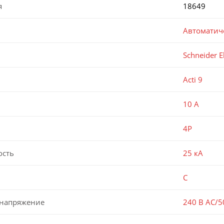
я
18649
Автоматич
Schneider El
Acti 9
10 А
4P
ость
25 кА
C
 напряжение
240 В AC/5