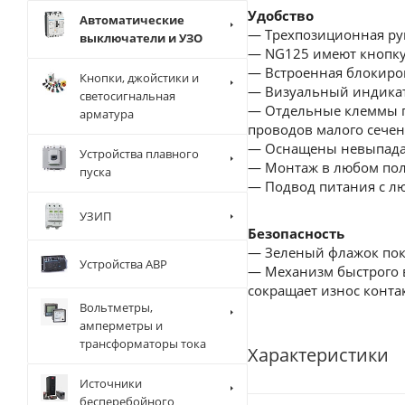
Удобство
Автоматические
— Трехпозиционная рук
выключатели и УЗО
— NG125 имеют кнопку 
— Встроенная блокиров
Кнопки, джойстики и
— Визуальный индикат
светосигнальная
— Отдельные клеммы п
арматура
проводов малого сечен
— Оснащены невыпад
Устройства плавного
— Монтаж в любом по
пуска
— Подвод питания с л
УЗИП
Безопасность
— Зеленый флажок пока
Устройства АВР
— Механизм быстрого в
сокращает износ конта
Вольтметры,
амперметры и
трансформаторы тока
Характеристики
Источники
бесперебойного