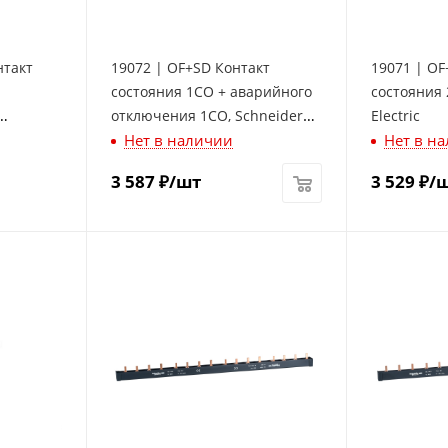
нтакт
19072 | OF+SD Контакт
19071 | OF
состояния 1СО + аварийного
состояния 
отключения 1СО, Schneider
Electric
Нет в наличии
Нет в н
Electric
3 587
₽
/шт
3 529
₽
/