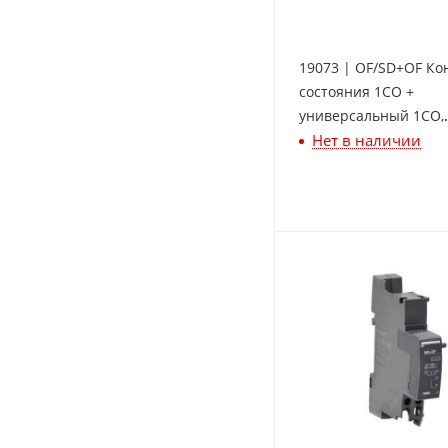
19073 | OF/SD+OF Ко
состояния 1СО +
универсальный 1СО,
Нет в наличии
Schneider Electric