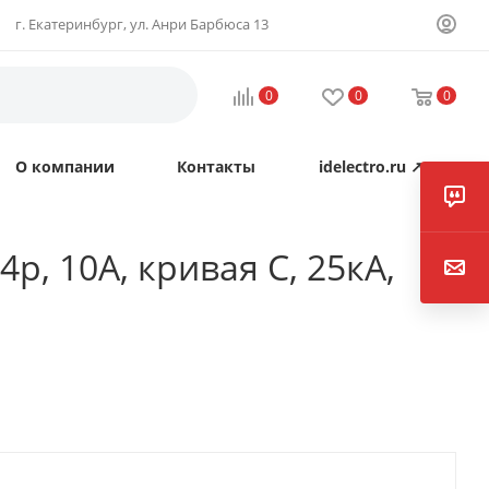
г. Екатеринбург, ул. Анри Барбюса 13
0
0
0
О компании
Контакты
idelectro.ru ↗
p, 10А, кривая C, 25кА,