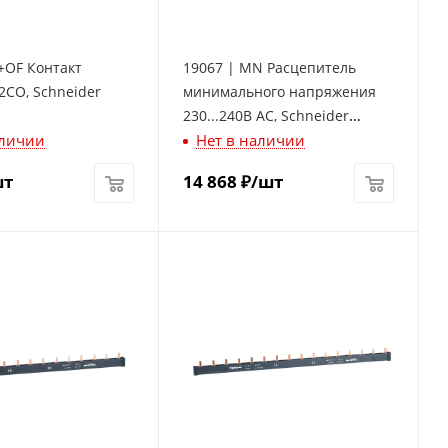
+OF Контакт
19067 | MN Расцепитель
2СО, Schneider
минимального напряжения
230...240В AC, Schneider
аличии
Нет в наличии
Electric
шт
14 868
₽
/шт