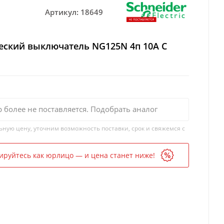
Артикул:
18649
еский выключатель NG125N 4п 10A C
р более не поставляется. Подобрать аналог
ьную цену, уточним возможность поставки, срок и свяжемся с
ируйтесь как юрлицо — и цена станет ниже!