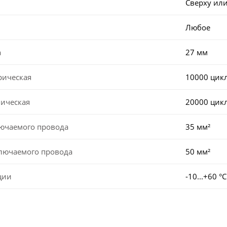
Сверху или
Любое
а
27 мм
рическая
10000 цик
ническая
20000 цик
лючаемого провода
35 мм²
ключаемого провода
50 мм²
ции
-10...+60 °С