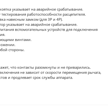
оятка указывает на аварийное срабатывание.
тестирования работоспособности расцепителя.
ка навесным замком (для 3Р и 4Р).
ор указывает на аварийное срабатывание.
итания вспомогательных устройств для подключения
ия.
ающими винтами.
ложении.
юбой стороны.
жет, что контакты разомкнуты и не приварились.
ключения не зависит от скорости перемещения рычага,
ктов и продлевает срок службы аппарата.