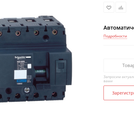
Автоматич
Подробности
Това
Запросим актуал
вами
Зарегистр