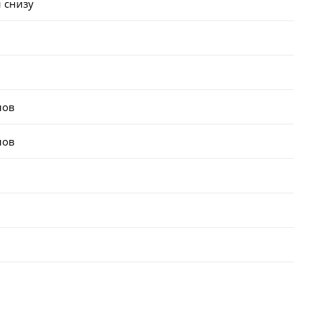
 снизу
лов
лов