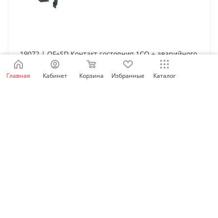
19072 | OF+SD Контакт состояния 1СО + аварийного
отключения 1СО, Schneider Electric
Главная
Кабинет
Корзина
Избранные
Каталог
Нет в наличии
3 587
₽
/шт