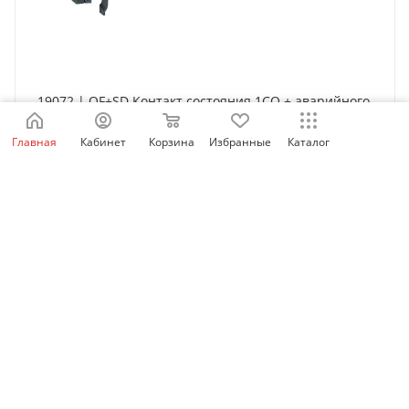
19072 | OF+SD Контакт состояния 1СО + аварийного
отключения 1СО, Schneider Electric
Главная
Кабинет
Корзина
Избранные
Каталог
Нет в наличии
3 587
₽
/шт