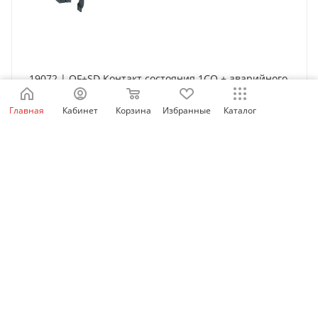
19072 | OF+SD Контакт состояния 1СО + аварийного
отключения 1СО, Schneider Electric
Главная
Кабинет
Корзина
Избранные
Каталог
Нет в наличии
3 587
₽
/шт