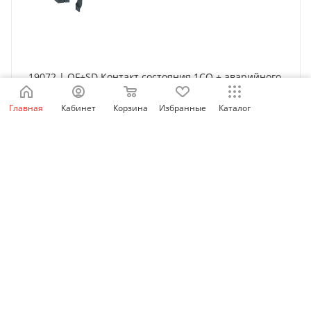
19072 | OF+SD Контакт состояния 1СО + аварийного
отключения 1СО, Schneider Electric
Главная
Кабинет
Корзина
Избранные
Каталог
Нет в наличии
3 587
₽
/шт