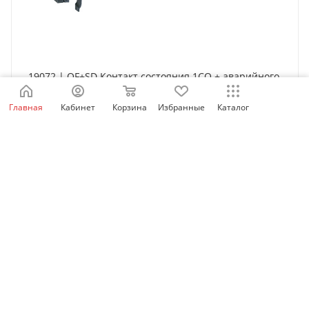
19072 | OF+SD Контакт состояния 1СО + аварийного
отключения 1СО, Schneider Electric
Главная
Кабинет
Корзина
Избранные
Каталог
Нет в наличии
3 587
₽
/шт