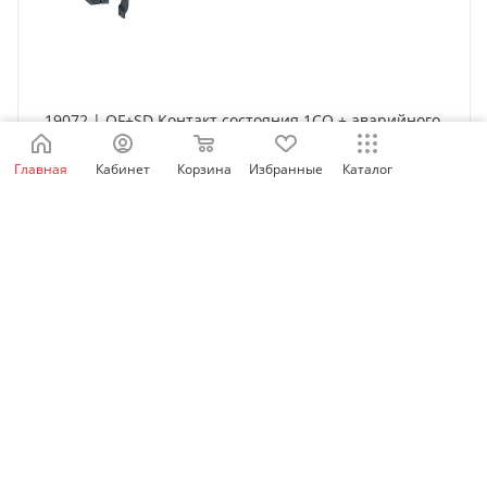
19072 | OF+SD Контакт состояния 1СО + аварийного
отключения 1СО, Schneider Electric
Главная
Кабинет
Корзина
Избранные
Каталог
Нет в наличии
3 587
₽
/шт