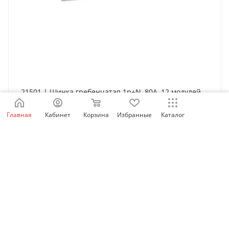
21501 | Шинка гребенчатая 1p+N, 80А, 12 модулей
по 18мм, Schneider Electric
Главная
Кабинет
Корзина
Избранные
Каталог
Нет в наличии
558
₽
/шт