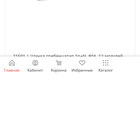
21501 | Шинка гребенчатая 1p+N, 80А, 12 модулей
по 18мм, Schneider Electric
Главная
Кабинет
Корзина
Избранные
Каталог
Нет в наличии
558
₽
/шт