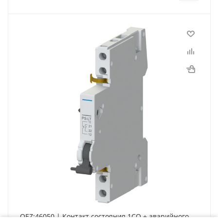
OEZ:46050 | Контакт состояния 1СО + аварийного