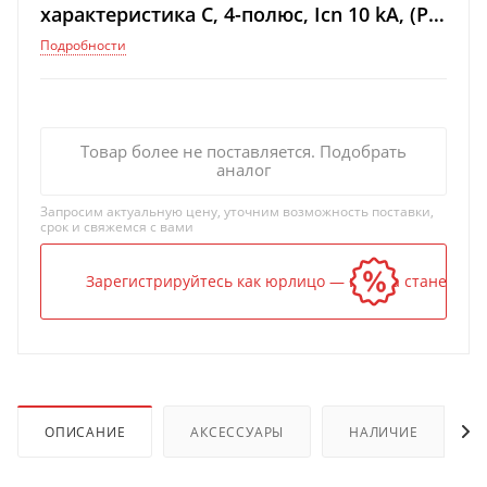
характеристика C, 4-полюс, Icn 10 kA, (PI:
LVN-125C-4)
Подробности
Товар более не поставляется. Подобрать
аналог
Запросим актуальную цену, уточним возможность поставки,
срок и свяжемся с вами
Зарегистрируйтесь как юрлицо — и цена станет ниж
ОПИСАНИЕ
АКСЕССУАРЫ
НАЛИЧИЕ