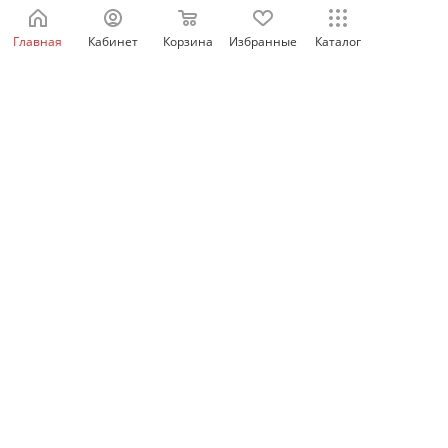
отключения 1СО, OEZ
Главная
Кабинет
Корзина
Избранные
Каталог
Нет в наличии
1 110
₽
/шт