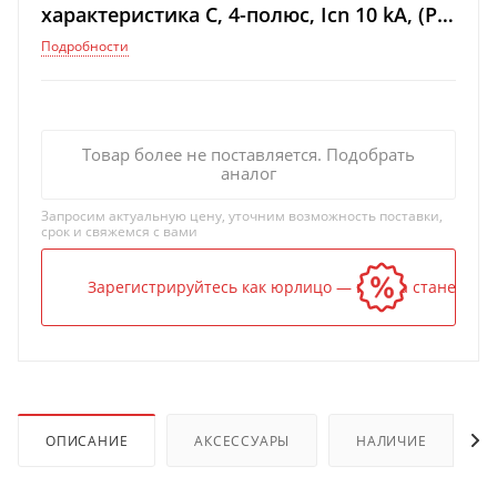
характеристика C, 4-полюс, Icn 10 kA, (PI:
LVN-100C-4)
Подробности
Товар более не поставляется. Подобрать
аналог
Запросим актуальную цену, уточним возможность поставки,
срок и свяжемся с вами
Зарегистрируйтесь как юрлицо — и цена станет ниж
ОПИСАНИЕ
АКСЕССУАРЫ
НАЛИЧИЕ