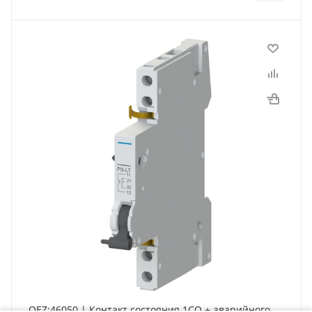
OEZ:46050 | Контакт состояния 1СО + аварийного