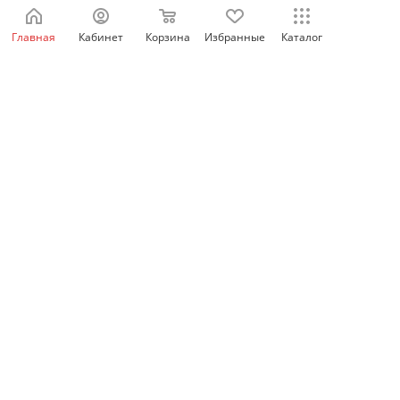
отключения 1СО, OEZ
Главная
Кабинет
Корзина
Избранные
Каталог
Нет в наличии
1 110
₽
/шт