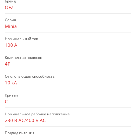
Бренд
OEZ
Серия
Minia
Номинальный ток
100 А
Количество полюсов
4P
Отключающая способность
10 кА
Кривая
C
Номинальное рабочее напряжение
230 В AC/400 В AC
Подвод питания