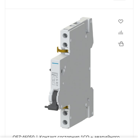
OEZ:46050 | Контакт состояния 1СО + аварийного