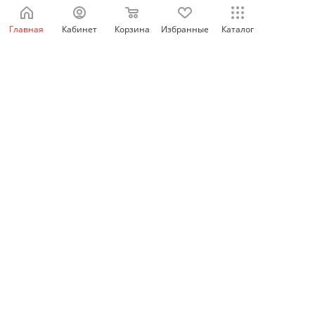
отключения 1СО, OEZ
Главная
Кабинет
Корзина
Избранные
Каталог
Нет в наличии
1 110
₽
/шт