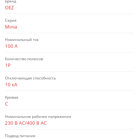
Бренд
OEZ
Серия
Minia
Номинальный ток
100 А
Количество полюсов
1P
Отключающая способность
10 кА
Кривая
C
Номинальное рабочее напряжение
230 В AC/400 В AC
Подвод питания