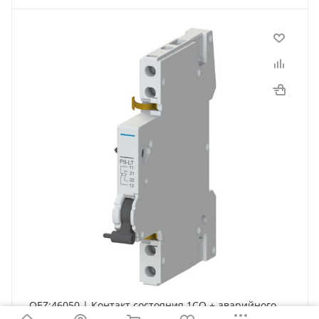
OEZ:46050 | Контакт состояния 1СО + аварийного