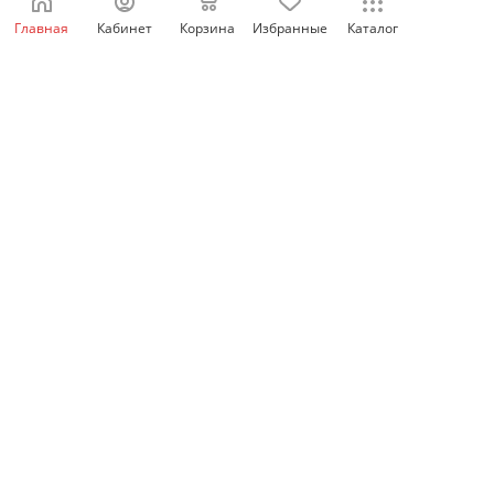
отключения 1СО, OEZ
Главная
Кабинет
Корзина
Избранные
Каталог
Нет в наличии
1 110
₽
/шт