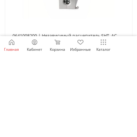
0641008200 | Независимый расцепитель SHT, AC
110…380 В, для BKH-DC, LSis
Главная
Кабинет
Корзина
Избранные
Каталог
Есть в наличии: 96
3 106
₽
/шт
Будьте в курсе наших акций и новостей
Подписаться