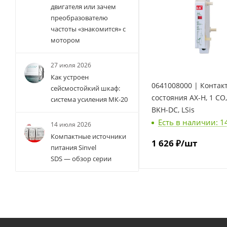
двигателя или зачем
преобразователю
частоты «знакомится» с
мотором
27 июля 2026
Как устроен
0641008000 | Контак
сейсмостойкий шкаф:
состояния AX-H, 1 СО,
система усиления МК-20
BKH-DC, LSis
Есть в наличии: 1
14 июля 2026
Компактные источники
1 626
₽
/шт
питания Sinvel
SDS — обзор серии