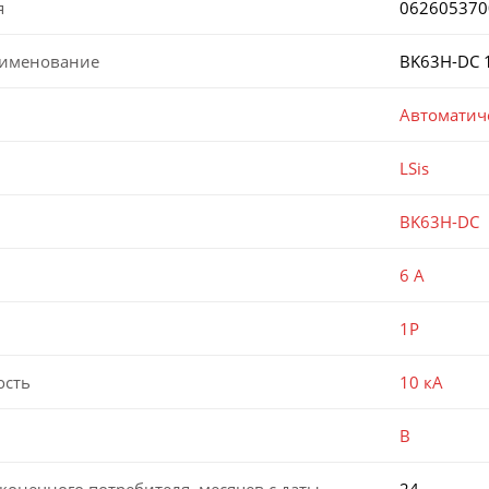
я
062605370
аименование
BK63H-DC 
Автоматич
LSis
BK63H-DC
6 А
1P
ость
10 кА
B
конечного потребителя, месяцев с даты
24