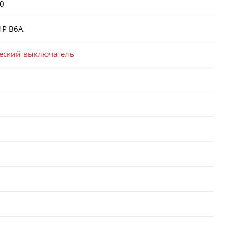
0
1P B6A
еский выключатель