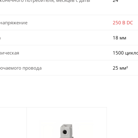
 напряжение
250 В DC
а
18 мм
рическая
1500 цикл
лючаемого провода
25 мм²