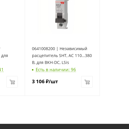
т
0641008200 | Независимый
 для
расцепитель SHT, AC 110…380
В, для BKH-DC, LSis
41
Есть в наличии: 96
3 106
₽
/шт