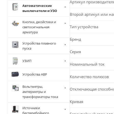
Артикул производител
Автоматические
выключатели и УЗО
Второй артикул или н
Кнопки, джойстики и
Тип устройства
светосигнальная
арматура
Бренд
Устройства плавного
пуска
Серия
УЗИП
Номинальный ток
Устройства АВР
Количество полюсов
Вольтметры,
Отключающая способн
амперметры и
трансформаторы тока
Кривая
Источники
бесперебойного
Гарантийный срок для 