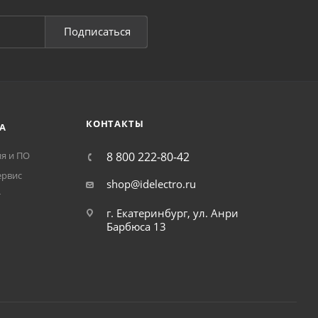
Подписаться
КОНТАКТЫ
А
я и ПО
8 800 222-80-42
ервис
shop@idelectro.ru
т
г. Екатеринбург, ул. Анри
Барбюса 13