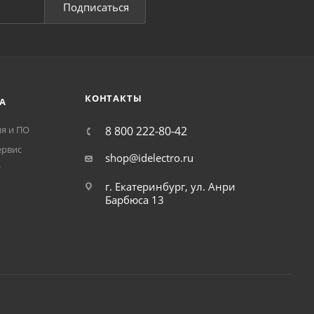
| MN Расцепитель
A9XPCM04 | Изолированные
ого напряжения
переходники A9X, уп. 4 шт,
AC, Schneider
Schneider Electric
аличии
Нет в наличии
шт
569
₽
/упак.