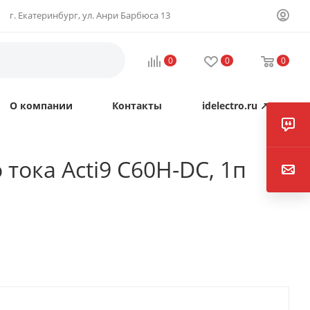
г. Екатеринбург, ул. Анри Барбюса 13
0
0
0
О компании
Контакты
idelectro.ru ↗
ока Acti9 C60H-DC, 1п