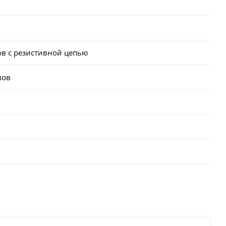
ов с резистивной цепью
лов