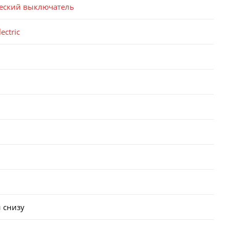
еский выключатель
ectric
 снизу