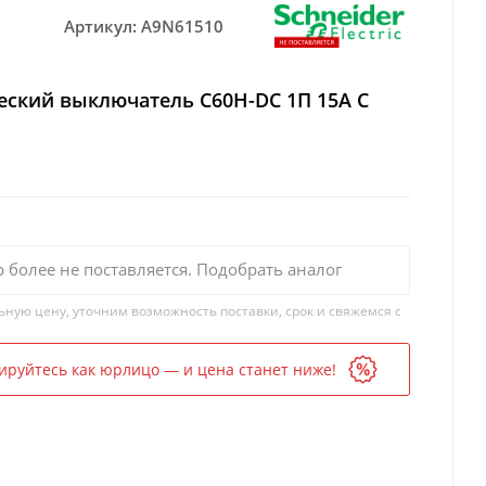
Артикул:
A9N61510
еский выключатель C60H-DC 1П 15А C
р более не поставляется. Подобрать аналог
ьную цену, уточним возможность поставки, срок и свяжемся с
ируйтесь как юрлицо — и цена станет ниже!