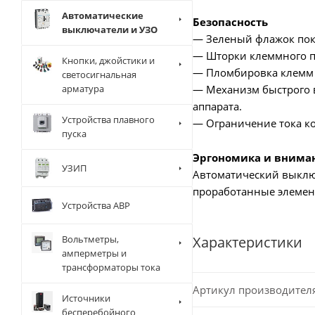
Автоматические
Безопасность
выключатели и УЗО
— Зеленый флажок пок
— Шторки клеммного пр
Кнопки, джойстики и
— Пломбировка клемм 
светосигнальная
— Механизм быстрого в
арматура
аппарата.
Устройства плавного
— Ограничение тока ко
пуска
Эргономика и внима
УЗИП
Автоматический выключ
проработанные элемен
Устройства АВР
Характеристики
Вольтметры,
амперметры и
трансформаторы тока
Артикул производител
Источники
бесперебойного