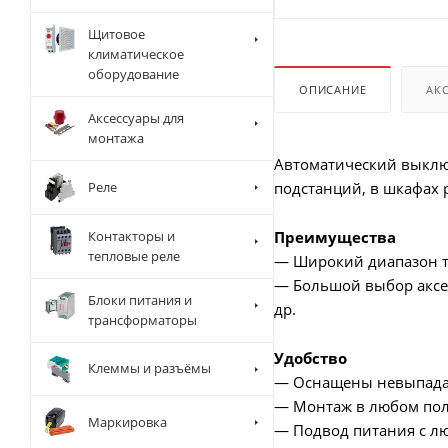
Щитовое
климатическое
оборудование
ОПИСАНИЕ
АК
Аксессуары для
монтажа
Автоматический выключ
Реле
подстанций, в шкафах 
Контакторы и
Преимущества
тепловые реле
— Широкий диапазон т
— Большой выбор аксе
Блоки питания и
др.
трансформаторы
Удобство
Клеммы и разъёмы
— Оснащены невыпад
— Монтаж в любом по
Маркировка
— Подвод питания с л