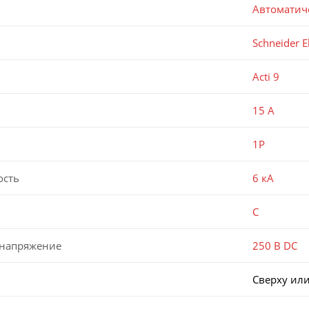
Автоматич
Schneider El
Acti 9
15 А
1P
ость
6 кА
C
 напряжение
250 В DC
Сверху или