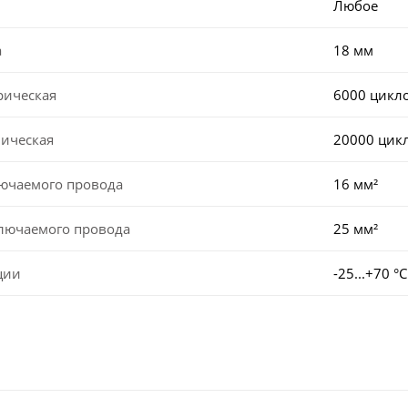
Любое
а
18 мм
рическая
6000 цикл
ническая
20000 цик
лючаемого провода
16 мм²
ключаемого провода
25 мм²
ции
-25...+70 °С