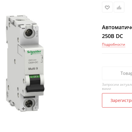
Автоматич
250В DC
Подробности
Това
Запросим актуал
вами
Зарегистр